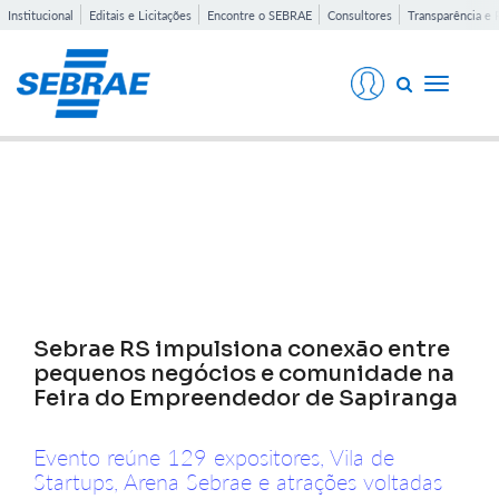
Institucional
Editais e Licitações
Encontre o SEBRAE
Consultores
Transparência e 
Toggle
navigati
Notícias
Sebrae RS impulsiona conexão entre
pequenos negócios e comunidade na
Feira do Empreendedor de Sapiranga
Evento reúne 129 expositores, Vila de
Startups, Arena Sebrae e atrações voltadas