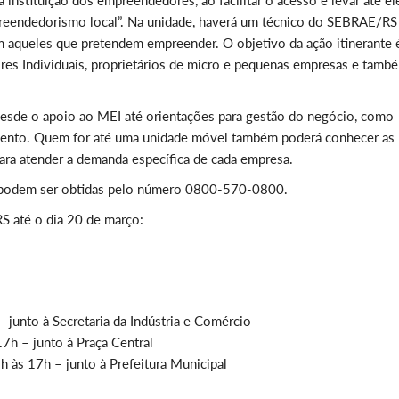
instituição dos empreendedores, ao facilitar o acesso e levar até el
mpreendedorismo local”. Na unidade, haverá um técnico do SEBRAE/RS
m aqueles que pretendem empreender. O objetivo da ação itinerante 
es Individuais, proprietários de micro e pequenas empresas e tamb
 desde o apoio ao MEI até orientações para gestão do negócio, como
jamento. Quem for até uma unidade móvel também poderá conhecer as
ra atender a demanda específica de cada empresa.
 podem ser obtidas pelo número 0800-570-0800.
S até o dia 20 de março:
 junto à Secretaria da Indústria e Comércio
7h – junto à Praça Central
 às 17h – junto à Prefeitura Municipal