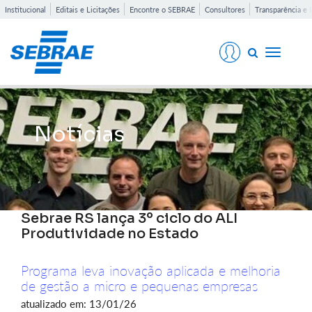
Institucional
Editais e Licitações
Encontre o SEBRAE
Consultores
Transparência e 
Toggle
navigati
Notícias
Sebrae RS lança 3º ciclo do ALI
Produtividade no Estado
Programa leva inovação aplicada e melhoria
de gestão a micro e pequenas empresas
atualizado em: 13/01/26