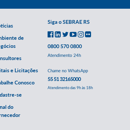
Siga o SEBRAE RS
tícias
biente de
gócios
0800 570 0800
Atendimento 24h
nsultores
itais e Licitações
Chame no WhatsApp
55 51 32165000
abalhe Conosco
Atendimento das 9h às 18h
dastre-se
nal do
rnecedor