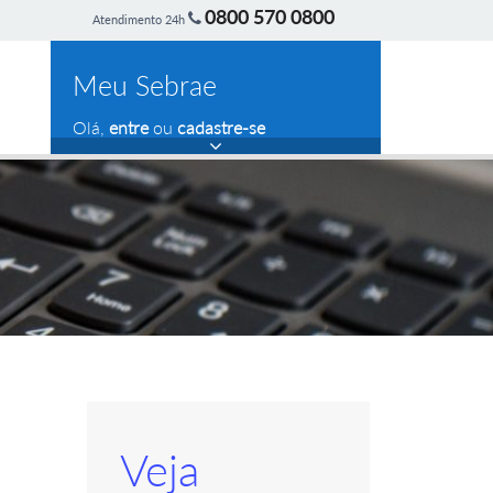
0800 570 0800
Atendimento 24h
Meu Sebrae
Olá,
entre
ou
cadastre-se
Veja