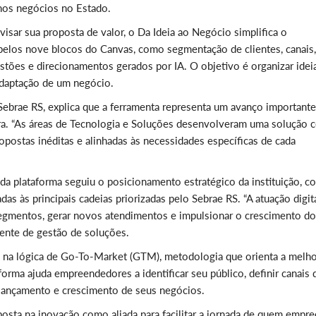
nos negócios no Estado.
sar sua proposta de valor, o Da Ideia ao Negócio simplifica o
pelos nove blocos do Canvas, como segmentação de clientes, canais,
estões e direcionamentos gerados por IA. O objetivo é organizar idei
adaptação de um negócio.
Sebrae RS, explica que a ferramenta representa um avanço importante
ra. “As áreas de Tecnologia e Soluções desenvolveram uma solução 
ropostas inéditas e alinhadas às necessidades específicas de cada
a plataforma seguiu o posicionamento estratégico da instituição, c
das às principais cadeias priorizadas pelo Sebrae RS. “A atuação digit
segmentos, gerar novos atendimentos e impulsionar o crescimento d
ente de gestão de soluções.
e na lógica de Go-To-Market (GTM), metodologia que orienta a melh
orma ajuda empreendedores a identificar seu público, definir canais 
 o lançamento e crescimento de seus negócios.
osta na inovação como aliada para facilitar a jornada de quem empr