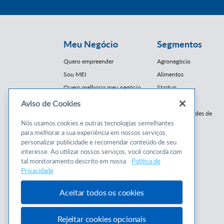
Meu Negócio
Segmentos
Quero empreender
Agronegócio
Sou MEI
Alimentos
Quero melhorar meu negócio
Startup
E-Commerce
Aviso de Cookies
Cursos e
Franquias / Redes de
Cooperação
Nós usamos cookies e outras tecnologias semelhantes
Conteúdos
para melhorar a sua experiência em nossos serviços,
Moda
personalizar publicidade e recomendar conteúdo de seu
Cursos
Moveleiro
interesse. Ao utilizar nossos serviços, você concorda com
Consultorias
Saúde
tal monitoramento descrito em nossa
Política de
Programas
Privacidade
Turismo
Mercopar
Aceitar todos os cookies
Rejeitar cookies opcionais