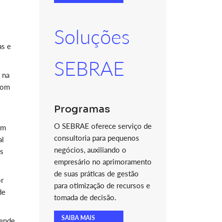
Soluções
as e
SEBRAE
 na
com
Programas
O SEBRAE oferece serviço de
om
consultoria para pequenos
al
negócios, auxiliando o
os
empresário no aprimoramento
de suas práticas de gestão
or
para otimização de recursos e
de
tomada de decisão.
SAIBA MAIS
eende