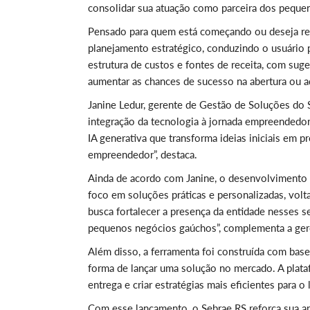
consolidar sua atuação como parceira dos peque
Pensado para quem está começando ou deseja revi
planejamento estratégico, conduzindo o usuário 
estrutura de custos e fontes de receita, com sug
aumentar as chances de sucesso na abertura ou 
Janine Ledur, gerente de Gestão de Soluções do 
integração da tecnologia à jornada empreendedo
IA generativa que transforma ideias iniciais em p
empreendedor”, destaca.
Ainda de acordo com Janine, o desenvolvimento d
foco em soluções práticas e personalizadas, volta
busca fortalecer a presença da entidade nesses 
pequenos negócios gaúchos”, complementa a ger
Além disso, a ferramenta foi construída com bas
forma de lançar uma solução no mercado. A plataf
entrega e criar estratégias mais eficientes para
Com esse lançamento, o Sebrae RS reforça sua ap