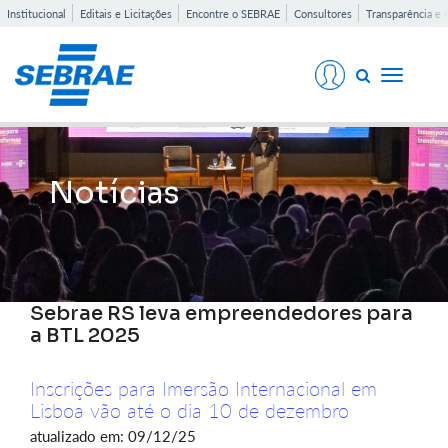
Institucional
Editais e Licitações
Encontre o SEBRAE
Consultores
Transparência e 
Toggle
navigati
Notícias
Sebrae RS leva empreendedores para
a BTL 2025
Inscrições para Imersão Internacional em
Lisboa vão até o dia 10 de dezembro
atualizado em: 09/12/25