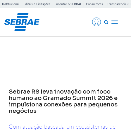
Institucional
Editais e Licitações
Encontre o SEBRAE
Consultores
Transparência e 
Toggle
navigati
Notícias
Sebrae RS leva inovação com foco
humano ao Gramado Summit 2026 e
impulsiona conexões para pequenos
negócios
Com atuação baseada em ecossistemas de