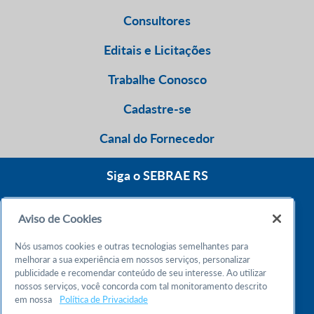
Consultores
Editais e Licitações
Trabalhe Conosco
Cadastre-se
Canal do Fornecedor
Siga o SEBRAE RS
Aviso de Cookies
0800 570 0800
Nós usamos cookies e outras tecnologias semelhantes para
Atendimento 24h
melhorar a sua experiência em nossos serviços, personalizar
publicidade e recomendar conteúdo de seu interesse. Ao utilizar
nossos serviços, você concorda com tal monitoramento descrito
Chame no WhatsApp
em nossa
Política de Privacidade
55 51 32165000