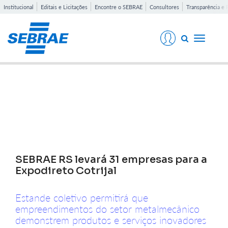
Institucional
Editais e Licitações
Encontre o SEBRAE
Consultores
Transparência e 
Toggle
navigati
Notícias
SEBRAE RS levará 31 empresas para a
Expodireto Cotrijal
Estande coletivo permitirá que
empreendimentos do setor metalmecânico
demonstrem produtos e serviços inovadores