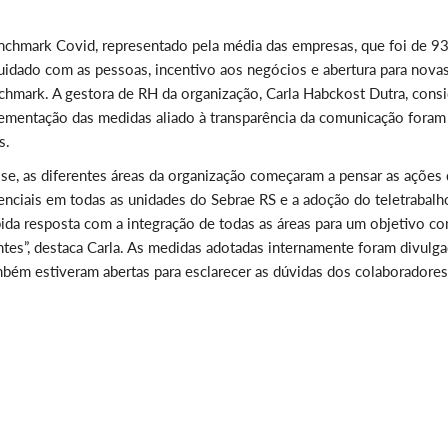
chmark Covid, representado pela média das empresas, que foi de 9
cuidado com as pessoas, incentivo aos negócios e abertura para nova
hmark. A gestora de RH da organização, Carla Habckost Dutra, consi
lementação das medidas aliado à transparência da comunicação foram
s.
ise, as diferentes áreas da organização começaram a pensar as ações
nciais em todas as unidades do Sebrae RS e a adoção do teletrabalh
ida resposta com a integração de todas as áreas para um objetivo c
ntes”, destaca Carla. As medidas adotadas internamente foram divulg
ambém estiveram abertas para esclarecer as dúvidas dos colaboradores