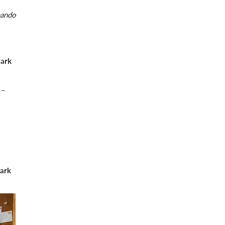
mando
mark
 –
ark