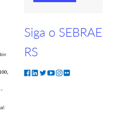
Siga o SEBRAE
RS
tos
100,
 –
al: