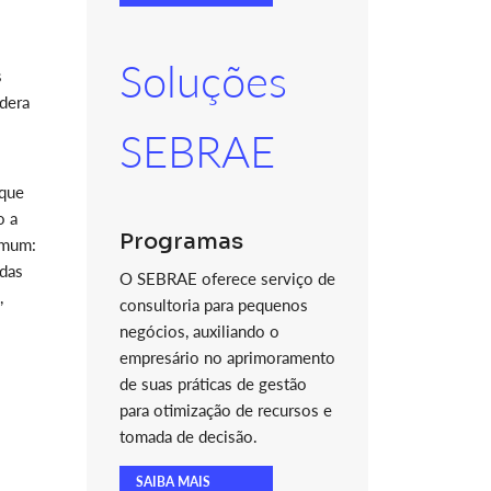
3
Soluções
s
dera
SEBRAE
 que
o a
Programas
omum:
adas
O SEBRAE oferece serviço de
,
consultoria para pequenos
negócios, auxiliando o
empresário no aprimoramento
de suas práticas de gestão
para otimização de recursos e
tomada de decisão.
SAIBA MAIS