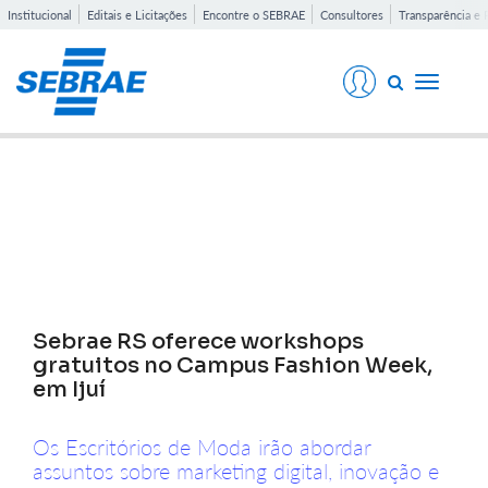
Institucional
Editais e Licitações
Encontre o SEBRAE
Consultores
Transparência e 
Toggle
navigati
Notícias
Sebrae RS oferece workshops
gratuitos no Campus Fashion Week,
em Ijuí
Os Escritórios de Moda irão abordar
assuntos sobre marketing digital, inovação e