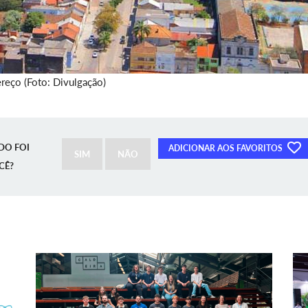
eço (Foto: Divulgação)
DO FOI
ADICIONAR AOS FAVORITOS
SIM
NÃO
CÊ?