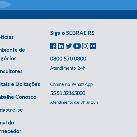
Siga o SEBRAE RS
tícias
biente de
gócios
0800 570 0800
Atendimento 24h
nsultores
itais e Licitações
Chame no WhatsApp
55 51 32165000
abalhe Conosco
Atendimento das 9h às 18h
dastre-se
nal do
rnecedor