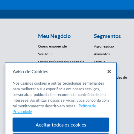
Meu Negócio
Segmentos
Quero empreender
Agronegócio
Sou MEI
Alimentos
Quero melhorar meu negócio
Startup
E-Commerce
Aviso de Cookies
Cursos e
Franquias / Redes de
Cooperação
Nós usamos cookies e outras tecnologias semelhantes
Conteúdos
para melhorar a sua experiência em nossos serviços,
Moda
personalizar publicidade e recomendar conteúdo de seu
Cursos
Moveleiro
interesse. Ao utilizar nossos serviços, você concorda com
Consultorias
Saúde
tal monitoramento descrito em nossa
Política de
Programas
Privacidade
Turismo
Mercopar
Aceitar todos os cookies