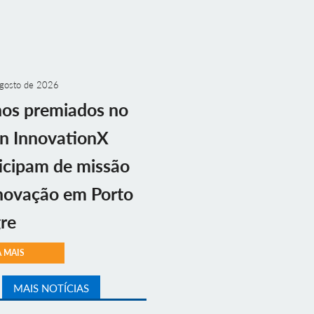
gosto de 2026
nos premiados no
n InnovationX
icipam de missão
novação em Porto
re
A MAIS
MAIS NOTÍCIAS