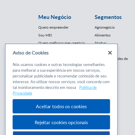
Meu Negócio
Segmentos
Quero empreender
Agronegócio
Sou MEI
Alimentos
Quero melhorar meu negócio
Startup
E-Commerce
Aviso de Cookies
Cursos e
Franquias / Redes de
Cooperação
Nós usamos cookies e outras tecnologias semelhantes
Conteúdos
para melhorar a sua experiência em nossos serviços,
Moda
personalizar publicidade e recomendar conteúdo de seu
Cursos
Moveleiro
interesse. Ao utilizar nossos serviços, você concorda com
Consultorias
Saúde
tal monitoramento descrito em nossa
Política de
Programas
Privacidade
Turismo
Mercopar
Aceitar todos os cookies
Rejeitar cookies opcionais