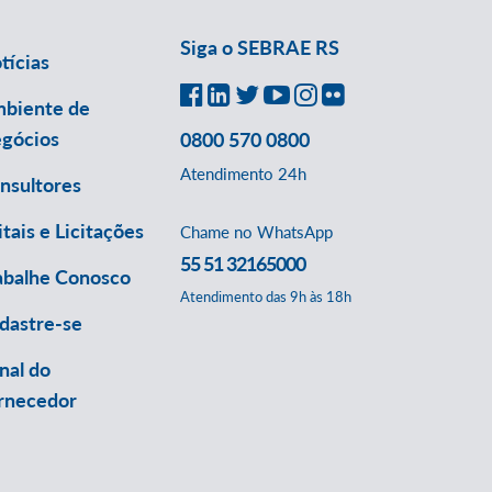
Siga o SEBRAE RS
tícias
biente de
gócios
0800 570 0800
Atendimento 24h
nsultores
itais e Licitações
Chame no WhatsApp
55 51 32165000
abalhe Conosco
Atendimento das 9h às 18h
dastre-se
nal do
rnecedor