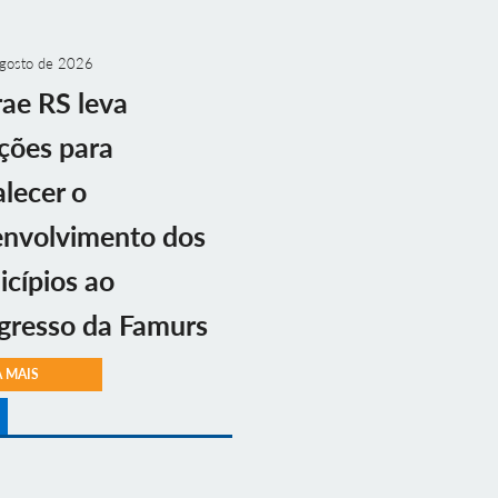
gosto de 2026
ae RS leva
ções para
alecer o
envolvimento dos
cípios ao
gresso da Famurs
A MAIS