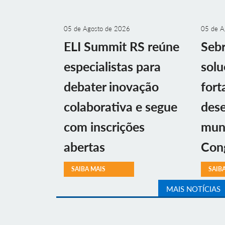
05 de Agosto de 2026
05 de A
ELI Summit RS reúne
Sebr
especialistas para
solu
debater inovação
fort
colaborativa e segue
des
com inscrições
muni
abertas
Con
SAIBA MAIS
SAIB
MAIS NOTÍCIAS