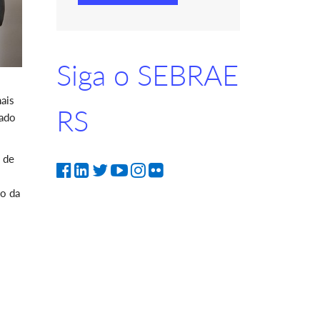
Siga o SEBRAE
ais
RS
mado
o de
ão da