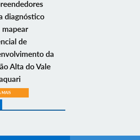
reendedores
ia diagnóstico
a mapear
ncial de
envolvimento da
ão Alta do Vale
aquari
A MAIS