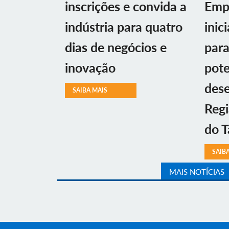
inscrições e convida a
Emp
indústria para quatro
inic
dias de negócios e
par
inovação
pote
des
SAIBA MAIS
Regi
do T
SAIB
MAIS NOTÍCIAS