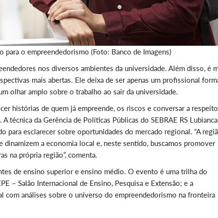
ião para o empreendedorismo (Foto: Banco de Imagens)
eendedores nos diversos ambientes da universidade. Além disso, é m
rspectivas mais abertas. Ele deixa de ser apenas um profissional for
m olhar amplo sobre o trabalho ao sair da universidade.
cer histórias de quem já empreende, os riscos e conversar a respeit
 A técnica da Gerência de Políticas Públicas do SEBRAE RS Lubianca
do para esclarecer sobre oportunidades do mercado regional. “A regi
ue dinamizem a economia local e, neste sentido, buscamos promover
ras na própria região”, comenta.
es de ensino superior e ensino médio. O evento é uma trilha do
 – Salão Internacional de Ensino, Pesquisa e Extensão; e a
al com análises sobre o universo do empreendedorismo na fronteira