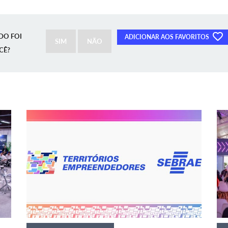
DO FOI
ADICIONAR AOS FAVORITOS
SIM
NÃO
CÊ?