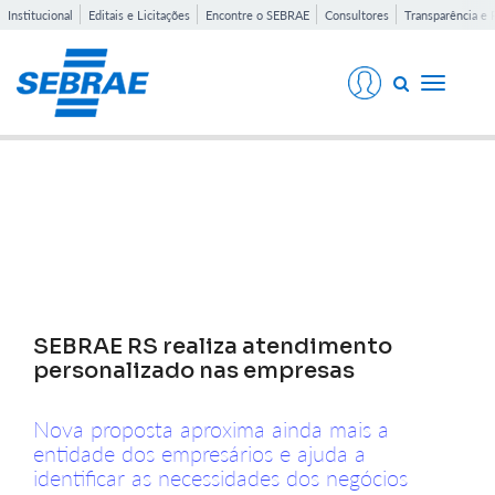
Institucional
Editais e Licitações
Encontre o SEBRAE
Consultores
Transparência e 
Toggle
navigati
Notícias
SEBRAE RS realiza atendimento
personalizado nas empresas
Nova proposta aproxima ainda mais a
entidade dos empresários e ajuda a
identificar as necessidades dos negócios