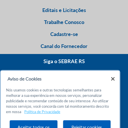
Editais e Licitações
Trabalhe Conosco
Cadastre-se
Canal do Fornecedor
Siga o SEBRAE RS
Aviso de Cookies
0800 570 0800
Nós usamos cookies e outras tecnologias semelhantes para
Atendimento 24h
melhorar a sua experiência em nossos serviços, personalizar
publicidade e recomendar conteúdo de seu interesse. Ao utilizar
nossos serviços, você concorda com tal monitoramento descrito
Chame no WhatsApp
em nossa
Política de Privacidade
55 51 32165000
Atendimento das 9h às 18h
Aceitar todos os
Rejeitar cookies