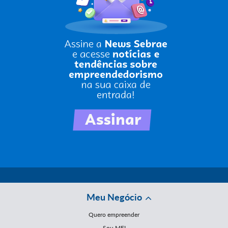
Meu Negócio
Quero empreender
Sou MEI