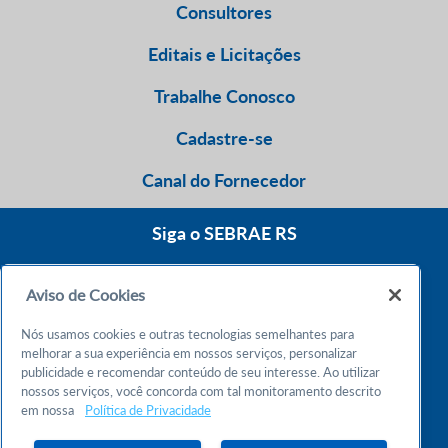
Consultores
Editais e Licitações
Trabalhe Conosco
Cadastre-se
Canal do Fornecedor
Siga o SEBRAE RS
Aviso de Cookies
0800 570 0800
Nós usamos cookies e outras tecnologias semelhantes para
Atendimento 24h
melhorar a sua experiência em nossos serviços, personalizar
publicidade e recomendar conteúdo de seu interesse. Ao utilizar
nossos serviços, você concorda com tal monitoramento descrito
Chame no WhatsApp
em nossa
Política de Privacidade
55 51 32165000