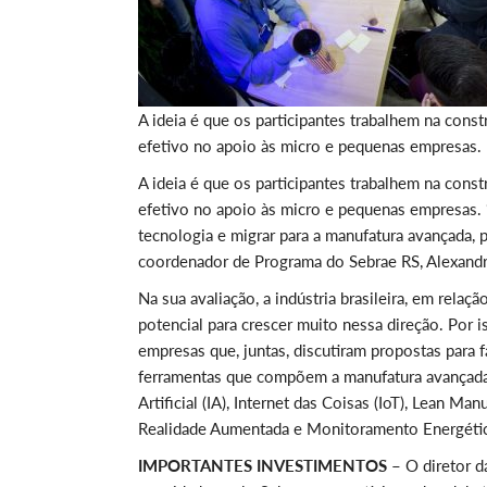
A ideia é que os participantes trabalhem na cons
efetivo no apoio às micro e pequenas empresas.
A ideia é que os participantes trabalhem na cons
efetivo no apoio às micro e pequenas empresas. 
tecnologia e migrar para a manufatura avançada, p
coordenador de Programa do Sebrae RS, Alexand
Na sua avaliação, a indústria brasileira, em rela
potencial para crescer muito nessa direção. Por i
empresas que, juntas, discutiram propostas par
ferramentas que compõem a manufatura avançada: A
Artificial (IA), Internet das Coisas (IoT), Lean M
Realidade Aumentada e Monitoramento Energético
IMPORTANTES INVESTIMENTOS –
O diretor d