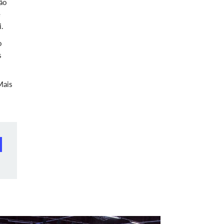
são
e
i.
o
s
Mais