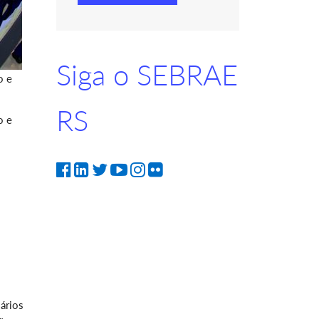
Siga o SEBRAE
o e
RS
o e
ários