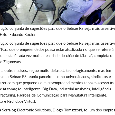
trução conjunta de sugestões para que o Sebrae RS seja mais assertiv
 Foto: Eduardo Rocha
trução conjunta de sugestões para que o Sebrae RS seja mais assertiv
“Para que o empreendedor possa estar atualizado no que se refere à
ois esta é cada vez mais a realidade do chão de fábrica”, completa o
re Zigunovas.
ção a outros países, segue muito defasada tecnologicamente, mas tem
sso, o Sebrae RS reuniu parceiros como universidades, sindicatos e
a fazer com que pequenos e microempreendimentos tenham acesso às
utomação Inteligente, Big Data, Industrial Analytics, Inteligência
anufacturing, Padrões de Comunicação para Manufatura Inteligente,
 e Realidade Virtual.
a Serralog Electronic Solutions, Diogo Tomazzoni, foi um dos empres