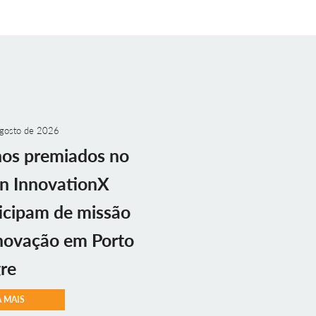
gosto de 2026
nos premiados no
n InnovationX
icipam de missão
novação em Porto
re
A MAIS