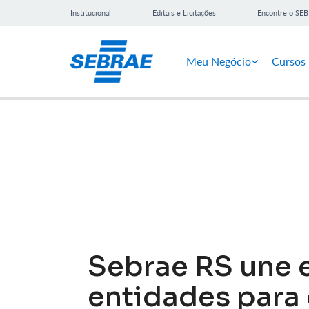
Institucional
Editais e Licitações
Encontre o SE
Meu Negócio
Cursos
Notícias
Sebrae RS une 
entidades para 