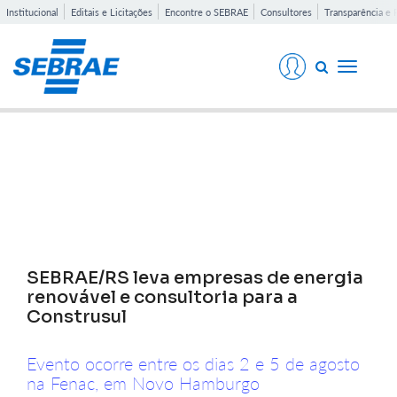
Institucional
Editais e Licitações
Encontre o SEBRAE
Consultores
Transparência e 
Toggle
navigati
Notícias
SEBRAE/RS leva empresas de energia
renovável e consultoria para a
Construsul
Evento ocorre entre os dias 2 e 5 de agosto
na Fenac, em Novo Hamburgo