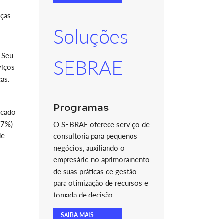
nças
Soluções
o Seu
SEBRAE
viços
as.
Programas
rcado
27%)
O SEBRAE oferece serviço de
de
consultoria para pequenos
negócios, auxiliando o
empresário no aprimoramento
de suas práticas de gestão
para otimização de recursos e
tomada de decisão.
SAIBA MAIS