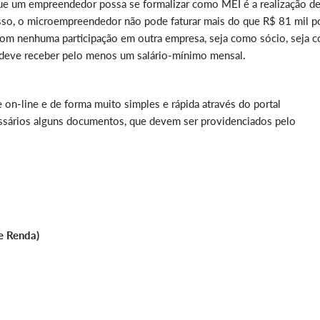
 que um empreendedor possa se formalizar como MEI é a realização d
isso, o microempreendedor não pode faturar mais do que R$ 81 mil p
m nenhuma participação em outra empresa, seja como sócio, seja 
e deve receber pelo menos um salário-mínimo mensal.
on-line e de forma muito simples e rápida através do portal
essários alguns documentos, que devem ser providenciados pelo
CPF
de Renda)