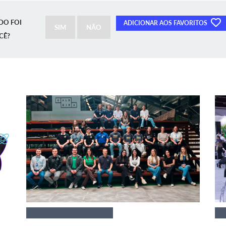
DO FOI
ADICIONAR AOS FAVORITOS
SIM
NÃO
CÊ?