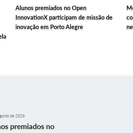
Alunos premiados no Open
Me
InnovationX participam de missão de
co
inovação em Porto Alegre
ne
ela
gosto de 2026
nos premiados no