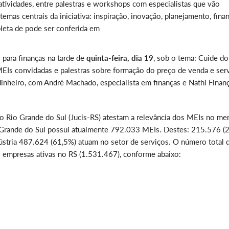
atividades, entre palestras e workshops com especialistas que vão
temas centrais da iniciativa: inspiração, inovação, planejamento, fina
leta de pode ser conferida em
para finanças na tarde de
quinta-feira, dia 19
, sob o tema: Cuide d
EIs convidadas e palestras sobre formação do preço de venda e ser
inheiro, com André Machado, especialista em finanças e Nathi Finanç
do Rio Grande do Sul (Jucis-RS) atestam a relevância dos MEIs no me
io Grande do Sul possui atualmente 792.033 MEIs. Destes: 215.576 (
stria 487.624 (61,5%) atuam no setor de serviços. O número total 
 empresas ativas no RS (1.531.467), conforme abaixo: