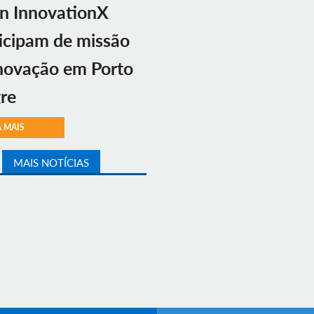
n InnovationX
icipam de missão
novação em Porto
re
A MAIS
MAIS NOTÍCIAS