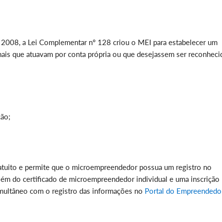
m 2008, a Lei Complementar nº 128 criou o MEI para estabelecer um
onais que atuavam por conta própria ou que desejassem ser reconheci
ção;
ratuito e permite que o microempreendedor possua um registro no
além do certificado de microempreendedor individual e uma inscrição
imultâneo com o registro das informações no
Portal do Empreendedor