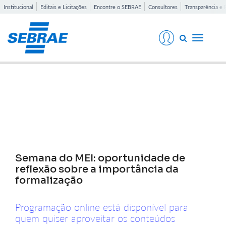
Institucional
Editais e Licitações
Encontre o SEBRAE
Consultores
Transparência e 
Toggle
navigati
Notícias
Semana do MEI: oportunidade de
reflexão sobre a importância da
formalização
Programação online está disponível para
quem quiser aproveitar os conteúdos