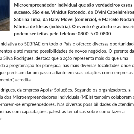
Microempreendedor Individual que são verdadeiros casos
sucesso. São eles: Vinícius Rotondo, do D’vini Cabeleireiros
Sabrina Lima, da Baby Móvel (comércio), e Marcelo Nodari
Fábrica de Ideias (indústria). O evento é gratuito e as inscr
podem ser feitas pelo telefone 0800-570-0800.
iniciativa do SEBRAE em todo o País e oferece diversas oportunidad
imentos e até mesmo possibilidades de novos negócios. O gerente da
 Silva Rodrigues, destaca que a ação representa mais do que uma
da a programação foi planejada, nas mais diversas localidades onde 
que precisam dar um passo adiante em suas criações como empresas
ento”, acredita.
Rodrigues, da empresa Apoiar Soluções. Segundo os organizadores, a
ncia dos Microempreendedores Individuais (MEIs) também colaborem
tornarem-se empreendedores. Nas diversas possibilidades de atendi
inas com capacitações, palestras temáticas sobre como fazer a
c.