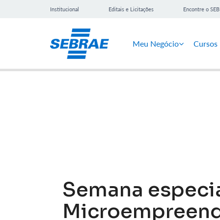
Institucional
Editais e Licitações
Encontre o SE
Meu Negócio
Cursos
Notícias
Semana especia
Microempreende