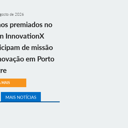
gosto de 2026
nos premiados no
n InnovationX
icipam de missão
novação em Porto
re
A MAIS
MAIS NOTÍCIAS