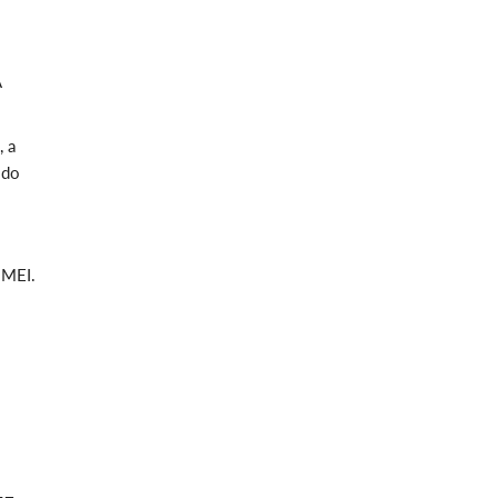
A
, a
 do
 MEI.