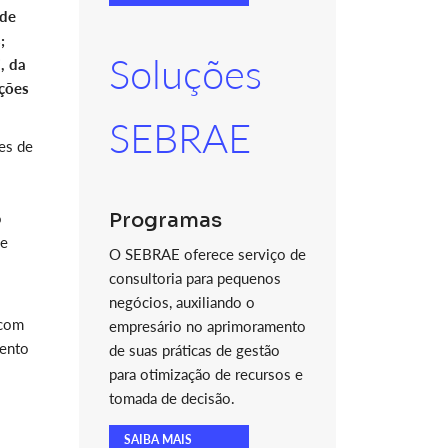
 de
;
Soluções
, da
ições
SEBRAE
es de
Programas
o
 e
O SEBRAE oferece serviço de
consultoria para pequenos
negócios, auxiliando o
 com
empresário no aprimoramento
mento
de suas práticas de gestão
para otimização de recursos e
tomada de decisão.
SAIBA MAIS