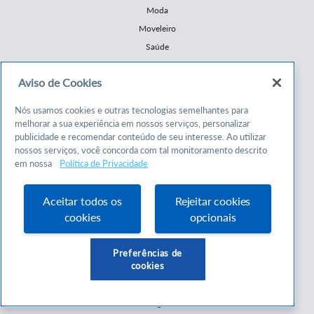
Moda
Moveleiro
Saúde
Turismo
Aviso de Cookies
Mercopar
Nós usamos cookies e outras tecnologias semelhantes para
Atendimento
melhorar a sua experiência em nossos serviços, personalizar
publicidade e recomendar conteúdo de seu interesse. Ao utilizar
Encontre o SEBRAE
nossos serviços, você concorda com tal monitoramento descrito
em nossa
Política de Privacidade
Ouvidoria
Fale Conosco
Aceitar todos os
Rejeitar cookies
Política de Privacidade
cookies
opcionais
Contrato de Prestação de Serviço
Preferências de
Institucional
cookies
Quem Somos
Estrutura Organizacional