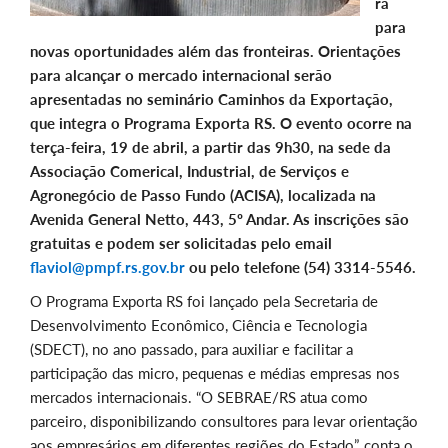
ra
para
novas oportunidades além das fronteiras. Orientações
para alcançar o mercado internacional serão
apresentadas no seminário Caminhos da Exportação,
que integra o Programa Exporta RS. O evento ocorre na
terça-feira, 19 de abril, a partir das 9h30, na sede da
Associação Comerical, Industrial, de Serviços e
Agronegócio de Passo Fundo (ACISA), localizada na
Avenida General Netto, 443, 5º Andar. As inscrições são
gratuitas e podem ser solicitadas pelo email
flaviol@pmpf.rs.gov.br
ou pelo telefone (54) 3314-5546.
O Programa Exporta RS foi lançado pela Secretaria de
Desenvolvimento Econômico, Ciência e Tecnologia
(SDECT), no ano passado, para auxiliar e facilitar a
participação das micro, pequenas e médias empresas nos
mercados internacionais. “O SEBRAE/RS atua como
parceiro, disponibilizando consultores para levar orientação
aos empresários em diferentes regiões do Estado”, conta o