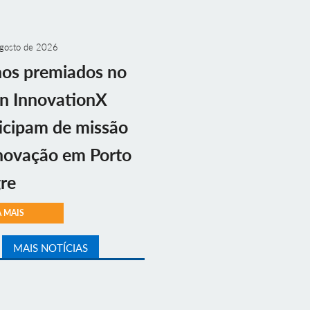
gosto de 2026
nos premiados no
n InnovationX
icipam de missão
novação em Porto
re
A MAIS
MAIS NOTÍCIAS