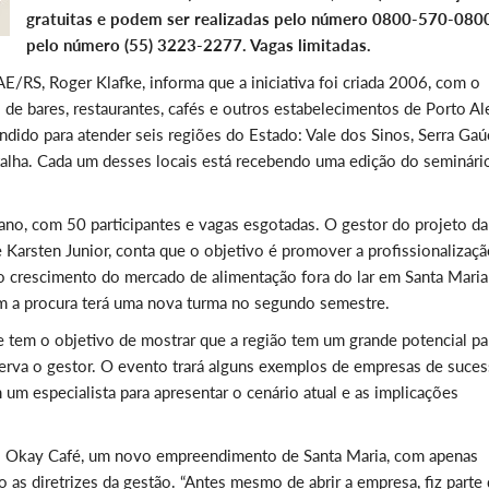
gratuitas e podem ser realizadas pelo número 0800-570-080
pelo número (55) 3223-2277. Vagas limitadas.
RS, Roger Klafke, informa que a iniciativa foi criada 2006, com o
de bares, restaurantes, cafés e outros estabelecimentos de Porto Al
ndido para atender seis regiões do Estado: Vale dos Sinos, Serra Gaú
etalha. Cada um desses locais está recebendo uma edição do seminári
ano, com 50 participantes e vagas esgotadas. O gestor do projeto da
arsten Junior, conta que o objetivo é promover a profissionalizaçã
ao crescimento do mercado de alimentação fora do lar em Santa Maria
om a procura terá uma nova turma no segundo semestre.
e tem o objetivo de mostrar que a região tem um grande potencial pa
erva o gestor. O evento trará alguns exemplos de empresas de suces
um especialista para apresentar o cenário atual e as implicações
do Okay Café, um novo empreendimento de Santa Maria, com apenas
 as diretrizes da gestão. “Antes mesmo de abrir a empresa, fiz parte