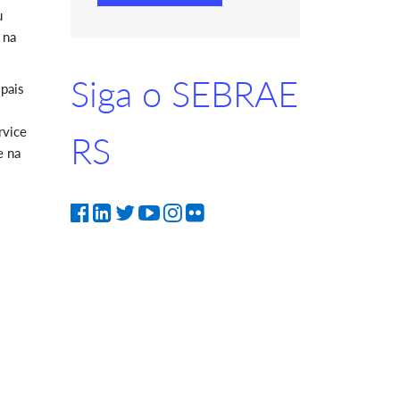
u
 na
Siga o SEBRAE
ipais
rvice
RS
e na