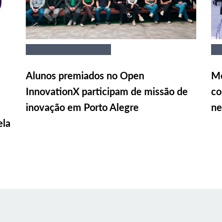
Alunos premiados no Open
Me
InnovationX participam de missão de
co
inovação em Porto Alegre
ne
ela