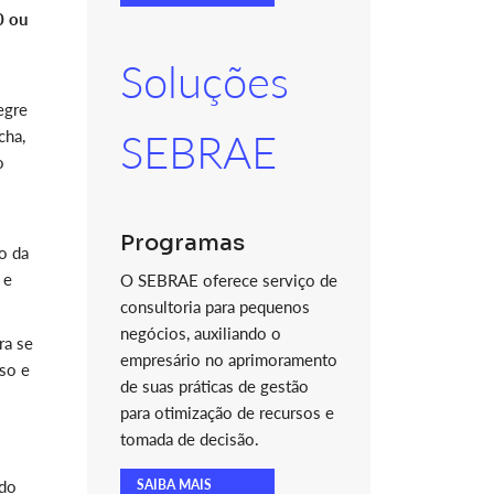
0 ou
Soluções
egre
cha,
SEBRAE
o
Programas
o da
 e
O SEBRAE oferece serviço de
consultoria para pequenos
negócios, auxiliando o
ra se
empresário no aprimoramento
so e
de suas práticas de gestão
para otimização de recursos e
tomada de decisão.
 do
SAIBA MAIS