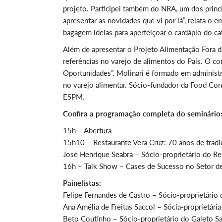
projeto. Participei também do NRA, um dos prin
apresentar as novidades que vi por lá”, relata o
bagagem ideias para aperfeiçoar o cardápio do c
Além de apresentar o Projeto Alimentação Fora d
referências no varejo de alimentos do País. O co
Oportunidades”. Molinari é formado em administr
no varejo alimentar. Sócio-fundador da Food Cons
ESPM.
Confira a programação completa do seminário
15h – Abertura
15h10 – Restaurante Vera Cruz: 70 anos de tradi
José Henrique Seabra – Sócio-proprietário do R
16h – Talk Show – Cases de Sucesso no Setor d
Painelistas:
Felipe Fernandes de Castro – Sócio-proprietário
Ana Amélia de Freitas Saccol – Sócia-proprietár
Beto Coutinho – Sócio-proprietário do Galeto S