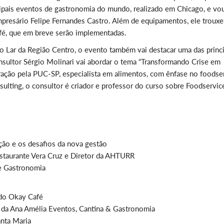
cipais eventos de gastronomia do mundo, realizado em Chicago, e vo
 empresário Felipe Fernandes Castro. Além de equipamentos, ele trouxe
afé, que em breve serão implementadas.
o Lar da Região Centro, o evento também vai destacar uma das princ
nsultor Sérgio Molinari vai abordar o tema “Transformando Crise em
ação pela PUC-SP, especialista em alimentos, com ênfase no foodse
ulting, o consultor é criador e professor do curso sobre Foodservic
:
ção e os desafios da nova gestão
estaurante Vera Cruz e Diretor da AHTURR
e Gastronomia
 do Okay Café
ia da Ana Amélia Eventos, Cantina & Gastronomia
anta Maria