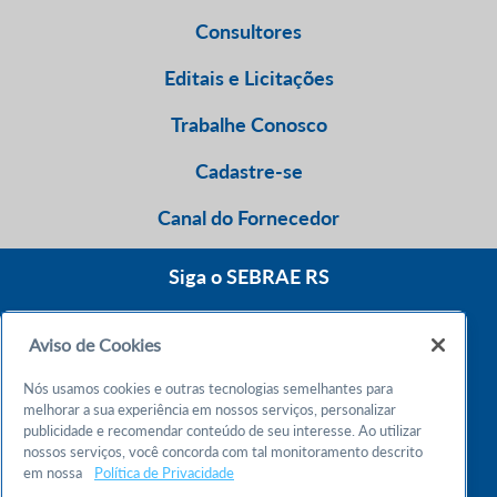
Consultores
Editais e Licitações
Trabalhe Conosco
Cadastre-se
Canal do Fornecedor
Siga o SEBRAE RS
Aviso de Cookies
0800 570 0800
Nós usamos cookies e outras tecnologias semelhantes para
Atendimento 24h
melhorar a sua experiência em nossos serviços, personalizar
publicidade e recomendar conteúdo de seu interesse. Ao utilizar
nossos serviços, você concorda com tal monitoramento descrito
Chame no WhatsApp
em nossa
Política de Privacidade
55 51 32165000