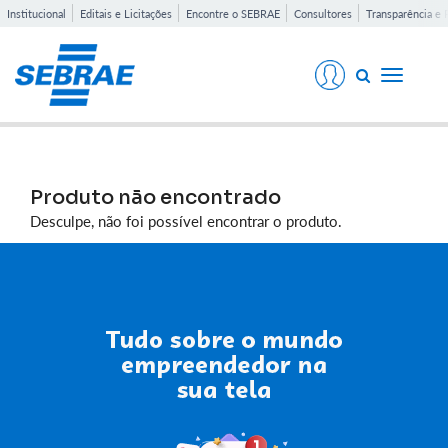
Institucional
Editais e Licitações
Encontre o SEBRAE
Consultores
Transparência e 
Toggle
navigati
Produto não encontrado
Desculpe, não foi possível encontrar o produto.