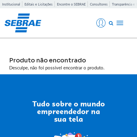
Institucional
Editais e Licitações
Encontre o SEBRAE
Consultores
Transparência e 
Toggle
navigati
Produto não encontrado
Desculpe, não foi possível encontrar o produto.