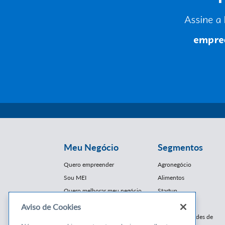
Meu Negócio
Segmentos
Quero empreender
Agronegócio
Sou MEI
Alimentos
Quero melhorar meu negócio
Startup
E-Commerce
Aviso de Cookies
Cursos e
Franquias / Redes de
Cooperação