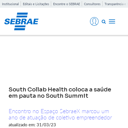
Institucional
Editais e Licitações
Encontre o SEBRAE
Consultores
Transparência e 
Toggle
navigati
Notícias
South Collab Health coloca a saúde
em pauta no South Summit
Encontro no Espaço SebraeX marcou um
ano de atuação de coletivo empreendedor
atualizado em: 31/03/23