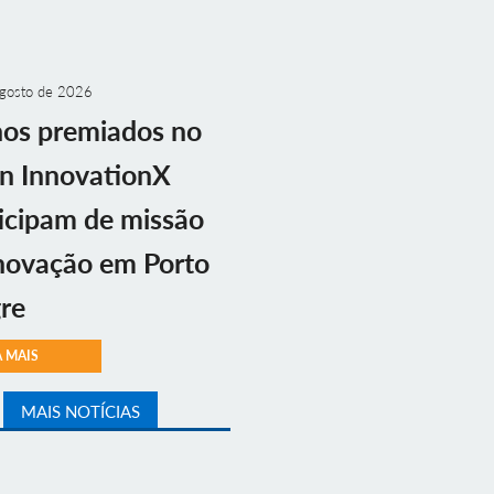
gosto de 2026
nos premiados no
n InnovationX
icipam de missão
novação em Porto
re
A MAIS
MAIS NOTÍCIAS