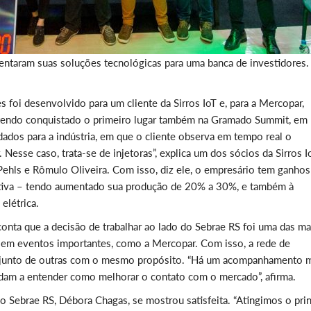
taram suas soluções tecnológicas para uma banca de investidores.
 foi desenvolvido para um cliente da Sirros IoT e, para a Mercopar,
 tendo conquistado o primeiro lugar também na Gramado Summit, em
ados para a indústria, em que o cliente observa em tempo real o
esse caso, trata-se de injetoras”, explica um dos sócios da Sirros Io
ehls e Rômulo Oliveira. Com isso, diz ele, o empresário tem ganhos
odutiva – tendo aumentado sua produção de 20% a 30%, e também à
elétrica.
onta que a decisão de trabalhar ao lado do Sebrae RS foi uma das ma
o em eventos importantes, como a Mercopar. Com isso, a rede de
e junto de outras com o mesmo propósito. “Há um acompanhamento 
udam a entender como melhorar o contato com o mercado”, afirma.
do Sebrae RS, Débora Chagas, se mostrou satisfeita. “Atingimos o prin