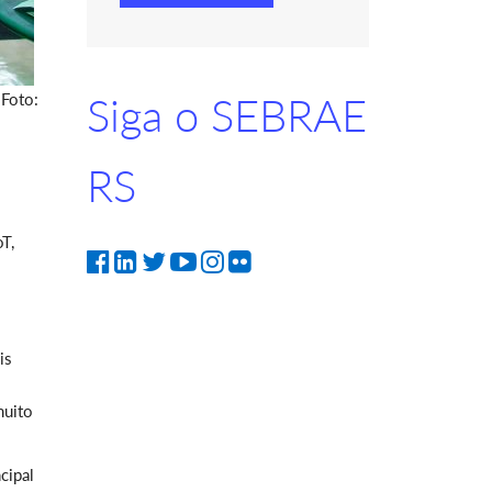
 Foto:
Siga o SEBRAE
RS
T,
is
muito
cipal