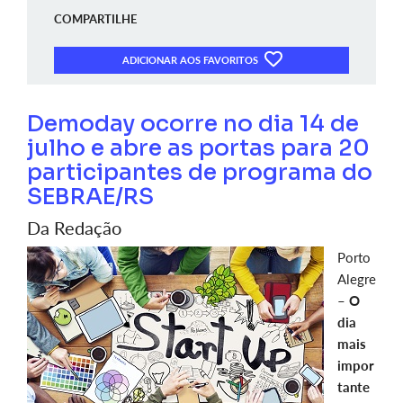
COMPARTILHE
ADICIONAR AOS FAVORITOS
Demoday ocorre no dia 14 de
julho e abre as portas para 20
participantes de programa do
SEBRAE/RS
Da Redação
Porto
Alegre
–
O
dia
mais
impor
tante