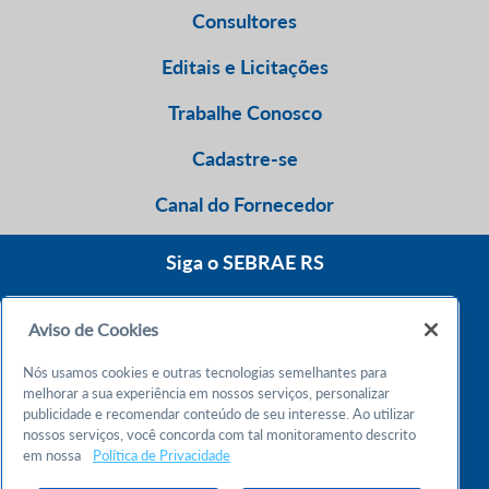
Consultores
Editais e Licitações
Trabalhe Conosco
Cadastre-se
Canal do Fornecedor
Siga o SEBRAE RS
Aviso de Cookies
0800 570 0800
Nós usamos cookies e outras tecnologias semelhantes para
Atendimento 24h
melhorar a sua experiência em nossos serviços, personalizar
publicidade e recomendar conteúdo de seu interesse. Ao utilizar
nossos serviços, você concorda com tal monitoramento descrito
Chame no WhatsApp
em nossa
Política de Privacidade
55 51 32165000