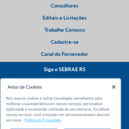
Consultores
Editais e Licitações
Trabalhe Conosco
Cadastre-se
Canal do Fornecedor
Siga o SEBRAE RS
Aviso de Cookies
0800 570 0800
Nós usamos cookies e outras tecnologias semelhantes para
Atendimento 24h
melhorar a sua experiência em nossos serviços, personalizar
publicidade e recomendar conteúdo de seu interesse. Ao utilizar
nossos serviços, você concorda com tal monitoramento descrito
Chame no WhatsApp
em nossa
Política de Privacidade
55 51 32165000