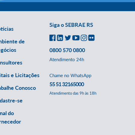
Siga o SEBRAE RS
tícias
biente de
gócios
0800 570 0800
Atendimento 24h
nsultores
itais e Licitações
Chame no WhatsApp
55 51 32165000
abalhe Conosco
Atendimento das 9h às 18h
dastre-se
nal do
rnecedor