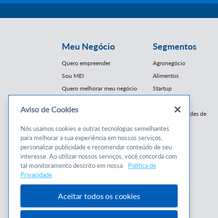
Meu Negócio
Segmentos
Quero empreender
Agronegócio
Sou MEI
Alimentos
Quero melhorar meu negócio
Startup
E-Commerce
Aviso de Cookies
Cursos e
Franquias / Redes de
Cooperação
Conteúdos
Nós usamos cookies e outras tecnologias semelhantes
Moda
para melhorar a sua experiência em nossos serviços,
Cursos
Moveleiro
personalizar publicidade e recomendar conteúdo de seu
Consultorias
interesse. Ao utilizar nossos serviços, você concorda com
Saúde
tal monitoramento descrito em nossa
Política de
Programas
Turismo
Privacidade
Mercopar
Aceitar todos os cookies