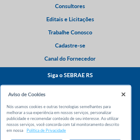
Consultores
Editais e Licitações
Trabalhe Conosco
Cadastre-se
Canal do Fornecedor
Siga o SEBRAE RS
Aviso de Cookies
0800 570 0800
Nós usamos cookies e outras tecnologias semelhantes para
Atendimento 24h
melhorar a sua experiência em nossos serviços, personalizar
publicidade e recomendar conteúdo de seu interesse. Ao utilizar
nossos serviços, você concorda com tal monitoramento descrito
Chame no WhatsApp
em nossa
Política de Privacidade
55 51 32165000