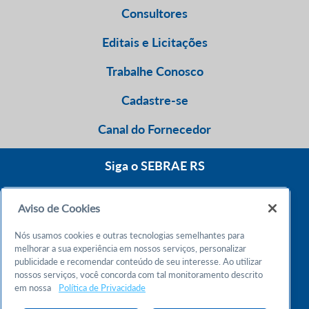
Consultores
Editais e Licitações
Trabalhe Conosco
Cadastre-se
Canal do Fornecedor
Siga o SEBRAE RS
Aviso de Cookies
0800 570 0800
Nós usamos cookies e outras tecnologias semelhantes para
Atendimento 24h
melhorar a sua experiência em nossos serviços, personalizar
publicidade e recomendar conteúdo de seu interesse. Ao utilizar
nossos serviços, você concorda com tal monitoramento descrito
Chame no WhatsApp
em nossa
Política de Privacidade
55 51 32165000