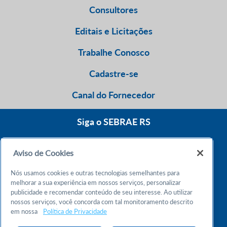
Consultores
Editais e Licitações
Trabalhe Conosco
Cadastre-se
Canal do Fornecedor
Siga o SEBRAE RS
Aviso de Cookies
0800 570 0800
Nós usamos cookies e outras tecnologias semelhantes para
Atendimento 24h
melhorar a sua experiência em nossos serviços, personalizar
publicidade e recomendar conteúdo de seu interesse. Ao utilizar
nossos serviços, você concorda com tal monitoramento descrito
Chame no WhatsApp
em nossa
Política de Privacidade
55 51 32165000