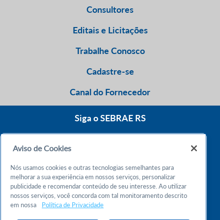
Consultores
Editais e Licitações
Trabalhe Conosco
Cadastre-se
Canal do Fornecedor
Siga o SEBRAE RS
Aviso de Cookies
0800 570 0800
Nós usamos cookies e outras tecnologias semelhantes para
Atendimento 24h
melhorar a sua experiência em nossos serviços, personalizar
publicidade e recomendar conteúdo de seu interesse. Ao utilizar
nossos serviços, você concorda com tal monitoramento descrito
Chame no WhatsApp
em nossa
Política de Privacidade
55 51 32165000