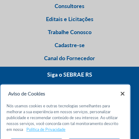
Consultores
Editais e Licitações
Trabalhe Conosco
Cadastre-se
Canal do Fornecedor
Siga o SEBRAE RS
Aviso de Cookies
0800 570 0800
Nós usamos cookies e outras tecnologias semelhantes para
Atendimento 24h
melhorar a sua experiência em nossos serviços, personalizar
publicidade e recomendar conteúdo de seu interesse. Ao utilizar
nossos serviços, você concorda com tal monitoramento descrito
Chame no WhatsApp
em nossa
Política de Privacidade
55 51 32165000