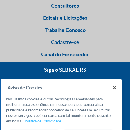
Consultores
Editais e Licitações
Trabalhe Conosco
Cadastre-se
Canal do Fornecedor
Siga o SEBRAE RS
Aviso de Cookies
0800 570 0800
Nós usamos cookies e outras tecnologias semelhantes para
Atendimento 24h
melhorar a sua experiência em nossos serviços, personalizar
publicidade e recomendar conteúdo de seu interesse. Ao utilizar
nossos serviços, você concorda com tal monitoramento descrito
Chame no WhatsApp
em nossa
Política de Privacidade
55 51 32165000