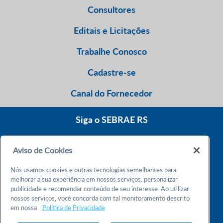
Consultores
Editais e Licitações
Trabalhe Conosco
Cadastre-se
Canal do Fornecedor
Siga o SEBRAE RS
Aviso de Cookies
0800 570 0800
Nós usamos cookies e outras tecnologias semelhantes para
Atendimento 24h
melhorar a sua experiência em nossos serviços, personalizar
publicidade e recomendar conteúdo de seu interesse. Ao utilizar
nossos serviços, você concorda com tal monitoramento descrito
Chame no WhatsApp
em nossa
Política de Privacidade
55 51 32165000