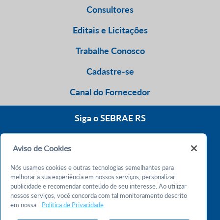
Consultores
Editais e Licitações
Trabalhe Conosco
Cadastre-se
Canal do Fornecedor
Siga o SEBRAE RS
Aviso de Cookies
0800 570 0800
Nós usamos cookies e outras tecnologias semelhantes para
Atendimento 24h
melhorar a sua experiência em nossos serviços, personalizar
publicidade e recomendar conteúdo de seu interesse. Ao utilizar
nossos serviços, você concorda com tal monitoramento descrito
Chame no WhatsApp
em nossa
Política de Privacidade
55 51 32165000