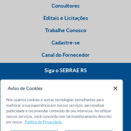
Consultores
Editais e Licitações
Trabalhe Conosco
Cadastre-se
Canal do Fornecedor
Siga o SEBRAE RS
Aviso de Cookies
0800 570 0800
Nós usamos cookies e outras tecnologias semelhantes para
Atendimento 24h
melhorar a sua experiência em nossos serviços, personalizar
publicidade e recomendar conteúdo de seu interesse. Ao utilizar
nossos serviços, você concorda com tal monitoramento descrito
Chame no WhatsApp
em nossa
Política de Privacidade
55 51 32165000