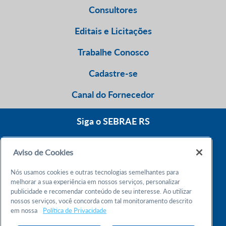
Consultores
Editais e Licitações
Trabalhe Conosco
Cadastre-se
Canal do Fornecedor
Siga o SEBRAE RS
Aviso de Cookies
0800 570 0800
Nós usamos cookies e outras tecnologias semelhantes para
Atendimento 24h
melhorar a sua experiência em nossos serviços, personalizar
publicidade e recomendar conteúdo de seu interesse. Ao utilizar
nossos serviços, você concorda com tal monitoramento descrito
Chame no WhatsApp
em nossa
Política de Privacidade
55 51 32165000