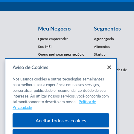
Meu Negócio
Segmentos
Quero empreender
Agronegócio
Sou MEI
Alimentos
Quero melhorar meu negócio
Startup
E-Commerce
Aviso de Cookies
Cursos e
Franquias / Redes de
Cooperação
Conteúdos
Nós usamos cookies e outras tecnologias semelhantes
Moda
para melhorar a sua experiência em nossos serviços,
Cursos
Moveleiro
personalizar publicidade e recomendar conteúdo de seu
Consultorias
interesse. Ao utilizar nossos serviços, você concorda com
Saúde
tal monitoramento descrito em nossa
Política de
Programas
Turismo
Privacidade
Mercopar
Aceitar todos os cookies