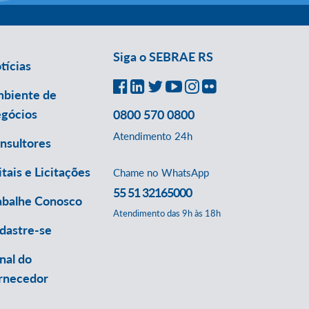
Siga o SEBRAE RS
tícias
biente de
gócios
0800 570 0800
Atendimento 24h
nsultores
itais e Licitações
Chame no WhatsApp
55 51 32165000
abalhe Conosco
Atendimento das 9h às 18h
dastre-se
nal do
rnecedor