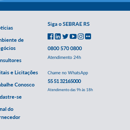
Siga o SEBRAE RS
tícias
biente de
gócios
0800 570 0800
Atendimento 24h
nsultores
itais e Licitações
Chame no WhatsApp
55 51 32165000
abalhe Conosco
Atendimento das 9h às 18h
dastre-se
nal do
rnecedor