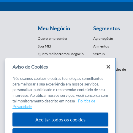
Meu Negócio
Segmentos
Quero empreender
Agronegócio
Sou MEI
Alimentos
Quero melhorar meu negócio
Startup
E-Commerce
Aviso de Cookies
Cursos e
Franquias / Redes de
Cooperação
Conteúdos
Nós usamos cookies e outras tecnologias semelhantes
Moda
para melhorar a sua experiência em nossos serviços,
Cursos
Moveleiro
personalizar publicidade e recomendar conteúdo de seu
Consultorias
interesse. Ao utilizar nossos serviços, você concorda com
Saúde
tal monitoramento descrito em nossa
Política de
Programas
Turismo
Privacidade
Mercopar
Aceitar todos os cookies