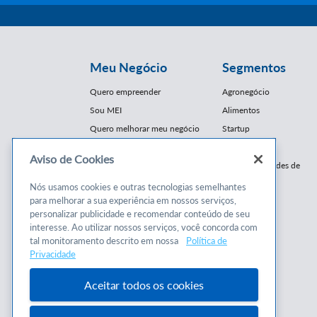
Meu Negócio
Segmentos
Quero empreender
Agronegócio
Sou MEI
Alimentos
Quero melhorar meu negócio
Startup
E-Commerce
Aviso de Cookies
Cursos e
Franquias / Redes de
Cooperação
Conteúdos
Nós usamos cookies e outras tecnologias semelhantes
Moda
para melhorar a sua experiência em nossos serviços,
Cursos
Moveleiro
personalizar publicidade e recomendar conteúdo de seu
Consultorias
interesse. Ao utilizar nossos serviços, você concorda com
Saúde
tal monitoramento descrito em nossa
Política de
Programas
Turismo
Privacidade
Mercopar
Aceitar todos os cookies