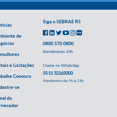
Siga o SEBRAE RS
tícias
biente de
gócios
0800 570 0800
Atendimento 24h
nsultores
itais e Licitações
Chame no WhatsApp
55 51 32165000
abalhe Conosco
Atendimento das 9h às 18h
dastre-se
nal do
rnecedor