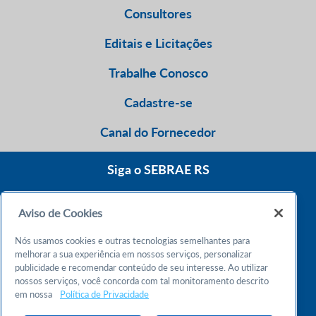
Consultores
Editais e Licitações
Trabalhe Conosco
Cadastre-se
Canal do Fornecedor
Siga o SEBRAE RS
Aviso de Cookies
0800 570 0800
Nós usamos cookies e outras tecnologias semelhantes para
Atendimento 24h
melhorar a sua experiência em nossos serviços, personalizar
publicidade e recomendar conteúdo de seu interesse. Ao utilizar
nossos serviços, você concorda com tal monitoramento descrito
Chame no WhatsApp
em nossa
Política de Privacidade
55 51 32165000