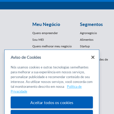
Meu Negócio
Segmentos
Quero empreender
Agronegócio
Sou MEI
Alimentos
Quero melhorar meu negócio
Startup
E-Commerce
Aviso de Cookies
Cursos e
Franquias / Redes de
Cooperação
Conteúdos
Nós usamos cookies e outras tecnologias semelhantes
Moda
para melhorar a sua experiência em nossos serviços,
Cursos
Moveleiro
personalizar publicidade e recomendar conteúdo de seu
Consultorias
interesse. Ao utilizar nossos serviços, você concorda com
Saúde
tal monitoramento descrito em nossa
Política de
Programas
Turismo
Privacidade
Mercopar
Aceitar todos os cookies