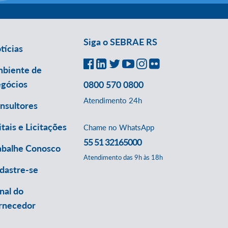
Siga o SEBRAE RS
tícias
biente de
gócios
0800 570 0800
Atendimento 24h
nsultores
itais e Licitações
Chame no WhatsApp
55 51 32165000
abalhe Conosco
Atendimento das 9h às 18h
dastre-se
nal do
rnecedor