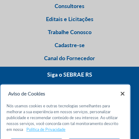
Consultores
Editais e Licitações
Trabalhe Conosco
Cadastre-se
Canal do Fornecedor
Siga o SEBRAE RS
Aviso de Cookies
0800 570 0800
Nós usamos cookies e outras tecnologias semelhantes para
Atendimento 24h
melhorar a sua experiência em nossos serviços, personalizar
publicidade e recomendar conteúdo de seu interesse. Ao utilizar
nossos serviços, você concorda com tal monitoramento descrito
Chame no WhatsApp
em nossa
Política de Privacidade
55 51 32165000